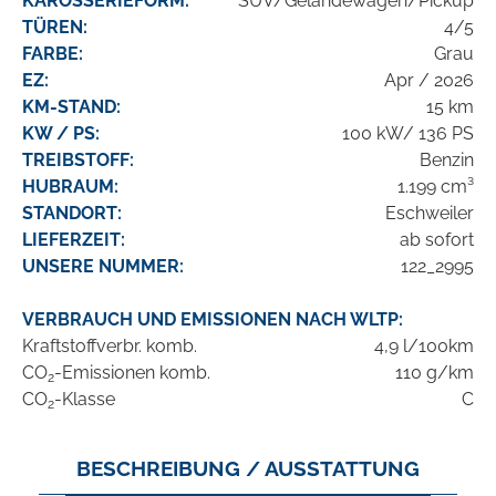
KAROSSERIEFORM:
SUV/Geländewagen/Pickup
TÜREN:
4/5
FARBE:
Grau
EZ:
Apr / 2026
KM-STAND:
15 km
KW / PS:
100 kW/ 136 PS
TREIBSTOFF:
Benzin
HUBRAUM:
1.199 cm³
STANDORT:
Eschweiler
LIEFERZEIT:
ab sofort
UNSERE NUMMER:
122_2995
VERBRAUCH UND EMISSIONEN NACH WLTP:
Kraftstoffverbr. komb.
4,9 l/100km
CO
-Emissionen komb.
110 g/km
2
CO
-Klasse
C
2
BESCHREIBUNG / AUSSTATTUNG