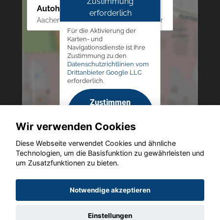
Zustimmung
Autohaus Westphal
erforderlich
Aachener Str. 84 - 88, 52249 Eschweiler
Für die Aktivierung der
Karten- und
Navigationsdienste ist Ihre
Zustimmung zu den
Datenschutzrichtlinien vom
Drittanbieter Google LLC
erforderlich.
Zustimmen
und
Wir verwenden Cookies
aktivieren
Diese Webseite verwendet Cookies und ähnliche
Technologien, um die Basisfunktion zu gewährleisten und
um Zusatzfunktionen zu bieten.
Copyright © 2026. Autohaus Westphal
Notwendige akzeptieren
Einstellungen