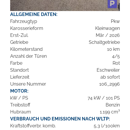
ALLGEMEINE DATEN:
Fahrzeugtyp
Pkw
Karosserieform
Kleinwagen
Erst-Zul.
Mär / 2026
Getriebe
Schaltgetriebe
Kilometerstand
10 km
Anzahl der Türen
4/5
Farbe
Rot
Standort
Eschweiler
Lieferzeit
ab sofort
Unsere Nummer
106_2996
MOTOR:
kW / PS
74 kW / 101 PS
Treibstoff
Benzin
Hubraum
1.199 cm³
VERBRAUCH UND EMISSIONEN NACH WLTP:
Kraftstoffverbr. komb.
5,3 l/100km