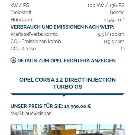
kW / PS
100 kW / 136 PS
Treibstoff
Benzin
Hubraum
1.199 cm³
VERBRAUCH UND EMISSIONEN NACH WLTP:
Kraftstoffverbr. komb.
5,3 l/100km
CO
-Emissionen komb.
119 g/km
2
CO
-Klasse
D
2
DETAILS ZUM OPEL FRONTERA ANZEIGEN
OPEL CORSA 1.2 DIRECT INJECTION
TURBO GS
UNSER PREIS FÜR SIE: 19.990,00 €
MwSt. ausweisbar