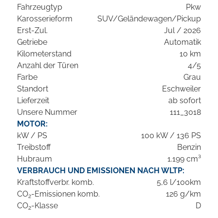
Fahrzeugtyp
Pkw
Karosserieform
SUV/Geländewagen/Pickup
Erst-Zul.
Jul / 2026
Getriebe
Automatik
Kilometerstand
10 km
Anzahl der Türen
4/5
Farbe
Grau
Standort
Eschweiler
Lieferzeit
ab sofort
Unsere Nummer
111_3018
MOTOR:
kW / PS
100 kW / 136 PS
Treibstoff
Benzin
Hubraum
1.199 cm³
VERBRAUCH UND EMISSIONEN NACH WLTP:
Kraftstoffverbr. komb.
5,6 l/100km
CO
-Emissionen komb.
126 g/km
2
CO
-Klasse
D
2