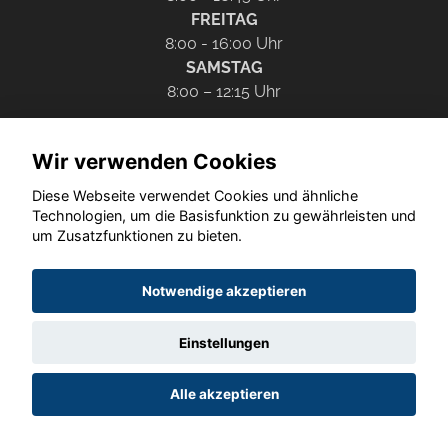
FREITAG
8:00 - 16:00 Uhr
SAMSTAG
8:00 – 12:15 Uhr
TEILE-VERKAUF
Wir verwenden Cookies
MONTAG - DONNERSTAG
8:00 - 16:45 Uhr
Diese Webseite verwendet Cookies und ähnliche
Technologien, um die Basisfunktion zu gewährleisten und
FREITAG
um Zusatzfunktionen zu bieten.
8:00 - 16:00 Uhr
SAMSTAG
8:00 - 12:15 Uhr
Notwendige akzeptieren
ANFAHRT
Einstellungen
Zustimmung
Autohaus Westphal
Alle akzeptieren
erforderlich
Aachener Str. 84 - 88, 52249 Eschweiler
Für die Aktivierung der