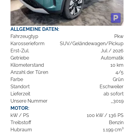
ALLGEMEINE DATEN:
Fahrzeugtyp
Pkw
Karosserieform
SUV/Geländewagen/Pickup
Erst-Zul.
Jul / 2026
Getriebe
Automatik
Kilometerstand
10 km
Anzahl der Türen
4/5
Farbe
Grün
Standort
Eschweiler
Lieferzeit
ab sofort
Unsere Nummer
_3019
MOTOR:
kW / PS
100 kW / 136 PS
Treibstoff
Benzin
Hubraum
1.199 cm³