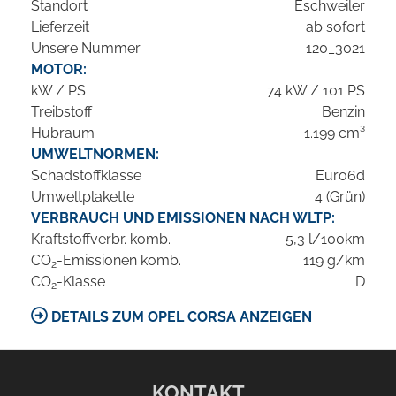
Standort
Eschweiler
Lieferzeit
ab sofort
Unsere Nummer
120_3021
MOTOR:
kW / PS
74 kW / 101 PS
Treibstoff
Benzin
Hubraum
1.199 cm³
UMWELTNORMEN:
Schadstoffklasse
Euro6d
Umweltplakette
4 (Grün)
VERBRAUCH UND EMISSIONEN NACH WLTP:
Kraftstoffverbr. komb.
5,3 l/100km
CO
-Emissionen komb.
119 g/km
2
CO
-Klasse
D
2
DETAILS ZUM OPEL CORSA ANZEIGEN
KONTAKT