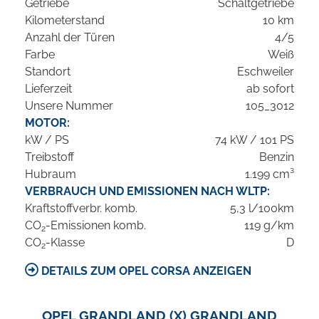
Getriebe
Schaltgetriebe
Kilometerstand
10 km
Anzahl der Türen
4/5
Farbe
Weiß
Standort
Eschweiler
Lieferzeit
ab sofort
Unsere Nummer
105_3012
MOTOR:
kW / PS
74 kW / 101 PS
Treibstoff
Benzin
Hubraum
1.199 cm³
VERBRAUCH UND EMISSIONEN NACH WLTP:
Kraftstoffverbr. komb.
5,3 l/100km
CO
-Emissionen komb.
119 g/km
2
CO
-Klasse
D
2
DETAILS ZUM OPEL CORSA ANZEIGEN
OPEL GRANDLAND (X) GRANDLAND