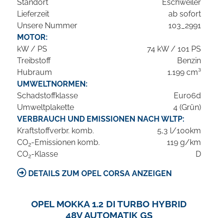
Standort
Eschweiler
Lieferzeit
ab sofort
Unsere Nummer
103_2991
MOTOR:
kW / PS
74 kW / 101 PS
Treibstoff
Benzin
Hubraum
1.199 cm³
UMWELTNORMEN:
Schadstoffklasse
Euro6d
Umweltplakette
4 (Grün)
VERBRAUCH UND EMISSIONEN NACH WLTP:
Kraftstoffverbr. komb.
5,3 l/100km
CO
-Emissionen komb.
119 g/km
2
CO
-Klasse
D
2
DETAILS ZUM OPEL CORSA ANZEIGEN
OPEL MOKKA 1.2 DI TURBO HYBRID
48V AUTOMATIK GS