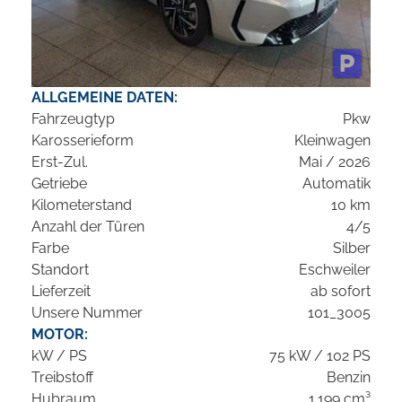
ALLGEMEINE DATEN:
Fahrzeugtyp
Pkw
Karosserieform
Kleinwagen
Erst-Zul.
Mai / 2026
Getriebe
Automatik
Kilometerstand
10 km
Anzahl der Türen
4/5
Farbe
Silber
Standort
Eschweiler
Lieferzeit
ab sofort
Unsere Nummer
101_3005
MOTOR:
kW / PS
75 kW / 102 PS
Treibstoff
Benzin
Hubraum
1.199 cm³