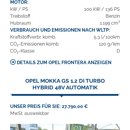
MOTOR:
kW / PS
100 kW / 136 PS
Treibstoff
Benzin
Hubraum
1.199 cm³
VERBRAUCH UND EMISSIONEN NACH WLTP:
Kraftstoffverbr. komb.
5,3 l/100km
CO
-Emissionen komb.
120 g/km
2
CO
-Klasse
D
2
DETAILS ZUM OPEL FRONTERA ANZEIGEN
OPEL MOKKA GS 1.2 DI TURBO
HYBRID 48V AUTOMATIK
UNSER PREIS FÜR SIE: 27.790,00 €
MwSt. ausweisbar