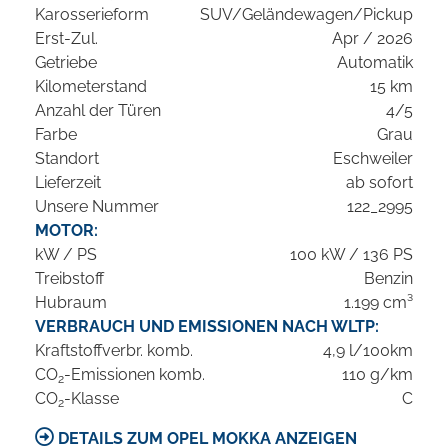
Karosserieform
SUV/Geländewagen/Pickup
Erst-Zul.
Apr / 2026
Getriebe
Automatik
Kilometerstand
15 km
Anzahl der Türen
4/5
Farbe
Grau
Standort
Eschweiler
Lieferzeit
ab sofort
Unsere Nummer
122_2995
MOTOR:
kW / PS
100 kW / 136 PS
Treibstoff
Benzin
Hubraum
1.199 cm³
VERBRAUCH UND EMISSIONEN NACH WLTP:
Kraftstoffverbr. komb.
4,9 l/100km
CO
-Emissionen komb.
110 g/km
2
CO
-Klasse
C
2
DETAILS ZUM OPEL MOKKA ANZEIGEN