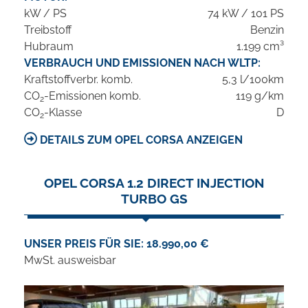
kW / PS
74 kW / 101 PS
Treibstoff
Benzin
Hubraum
1.199 cm³
VERBRAUCH UND EMISSIONEN NACH WLTP:
Kraftstoffverbr. komb.
5,3 l/100km
CO
-Emissionen komb.
119 g/km
2
CO
-Klasse
D
2
DETAILS ZUM OPEL CORSA ANZEIGEN
OPEL CORSA 1.2 DIRECT INJECTION
TURBO GS
UNSER PREIS FÜR SIE: 18.990,00 €
MwSt. ausweisbar