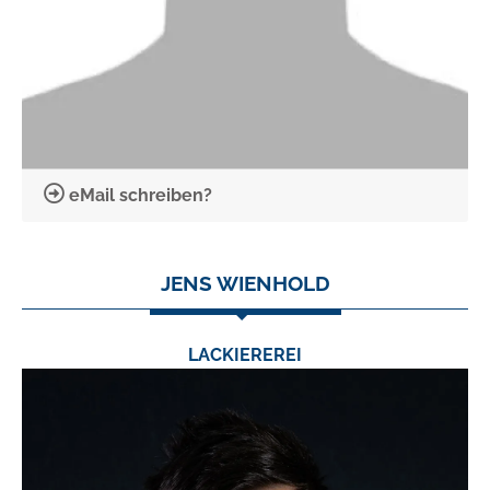
eMail schreiben?
JENS WIENHOLD
LACKIEREREI
TEL.:
0 24 03 / 79 06 0