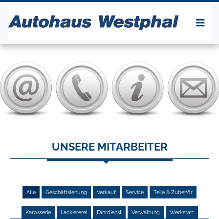
UNSERE MITARBEITER
Alle
Geschäftsleitung
Verkauf
Service
Teile & Zubehör
Karosserie
Lackiererei
Fahrdienst
Verwaltung
Werkstatt