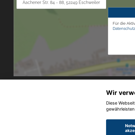
Aachener Str. 84 - 88, 52249 Eschweiler
Für die Akti
Datenschutz
Wir verw
Diese Webseit
gewährleisten
Notw
akze