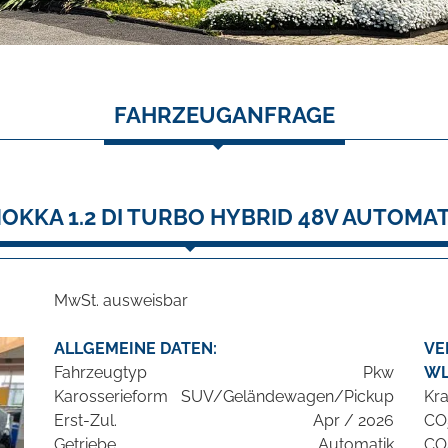
FAHRZEUGANFRAGE
OKKA 1.2 DI TURBO HYBRID 48V AUTOMAT
MwSt. ausweisbar
ALLGEMEINE DATEN:
VE
Fahrzeugtyp
Pkw
WL
Karosserieform
SUV/Geländewagen/Pickup
Kra
Erst-Zul.
Apr / 2026
CO
Getriebe
Automatik
CO