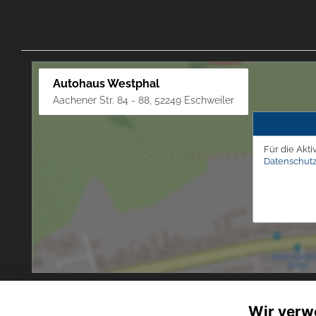
Autohaus Westphal
Aachener Str. 84 - 88, 52249 Eschweiler
Für die Akti
Datenschutz
Wir verw