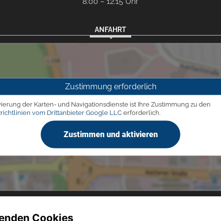
8:00 – 12:15 Uhr
ANFAHRT
Zustimmung erforderlich
vierung der Karten- und Navigationsdienste ist Ihre Zustimmung zu den
richtlinien vom Drittanbieter Google LLC
erforderlich.
Zustimmen und aktivieren
enden Cookies