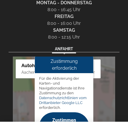
MONTAG - DONNERSTAG
8:00 - 16:45 Uhr
FREITAG
8:00 - 16:00 Uhr
SAMSTAG
8:00 - 12:15 Uhr
ANFAHRT
Zustimmung
Autohaus Westphal
erforderlich
Aachener Str. 84 - 88, 52249 Eschweiler
Für die Aktivierung der
Karten- und
Navigationsdienste ist Ihre
Zustimmung zu den
Datenschutzrichtlinien vom
Drittanbieter Google LLC
erforderlich.
Zustimmen
und