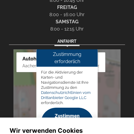
8:00 - 16:45 Uhr
FREITAG
8:00 - 16:00 Uhr
SAMSTAG
8:00 - 12:15 Uhr
ANFAHRT
Zustimmung
Autohaus Westphal
erforderlich
Aachener Str. 84 - 88, 52249 Eschweiler
Für die Aktivierung der
Karten- und
Navigationsdienste ist Ihre
Zustimmung zu den
Datenschutzrichtlinien vom
Drittanbieter Google LLC
erforderlich.
Zustimmen
und
Wir verwenden Cookies
aktivieren