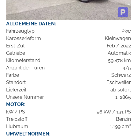
ALLGEMEINE DATEN:
Fahrzeugtyp
Pkw
Karosserieform
Kleinwagen
Erst-Zul.
Feb / 2022
Getriebe
Automatik
Kilometerstand
59.878 km
Anzahl der Türen
4/5
Farbe
Schwarz
Standort
Eschweiler
Lieferzeit
ab sofort
Unsere Nummer
1_2865
MOTOR:
kW / PS
96 kW / 131 PS
Treibstoff
Benzin
Hubraum
1.199 cm³
UMWELTNORMEN: