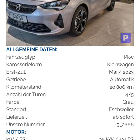
ALLGEMEINE DATEN:
Fahrzeugtyp
Pkw
Karosserieform
Kleinwagen
Erst-Zul.
Mai / 2023
Getriebe
Automatik
Kilometerstand
20.806 km
Anzahl der Türen
4/5
Farbe
Grau
Standort
Eschweiler
Lieferzeit
ab sofort
Unsere Nummer
5_2666
MOTOR:
kW / PS
96 kW / 131 PS