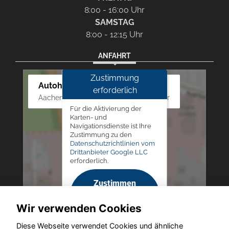
8:00 - 16:00 Uhr
SAMSTAG
8:00 - 12:15 Uhr
ANFAHRT
Zustimmung
Autohaus Westphal
erforderlich
Aachener Str. 84 - 88, 52249 Eschweiler
Für die Aktivierung der
Karten- und
Navigationsdienste ist Ihre
Zustimmung zu den
Datenschutzrichtlinien vom
Drittanbieter Google LLC
erforderlich.
Zustimmen
und
Wir verwenden Cookies
aktivieren
Diese Webseite verwendet Cookies und ähnliche