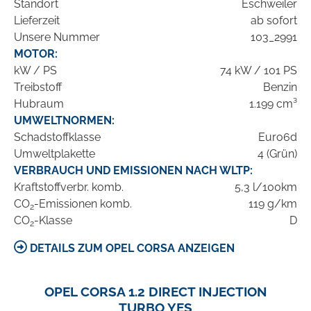
Standort
Eschweiler
Lieferzeit
ab sofort
Unsere Nummer
103_2991
MOTOR:
kW / PS
74 kW / 101 PS
Treibstoff
Benzin
Hubraum
1.199 cm³
UMWELTNORMEN:
Schadstoffklasse
Euro6d
Umweltplakette
4 (Grün)
VERBRAUCH UND EMISSIONEN NACH WLTP:
Kraftstoffverbr. komb.
5,3 l/100km
CO
-Emissionen komb.
119 g/km
2
CO
-Klasse
D
2
DETAILS ZUM OPEL CORSA ANZEIGEN
OPEL CORSA 1.2 DIRECT INJECTION
TURBO YES