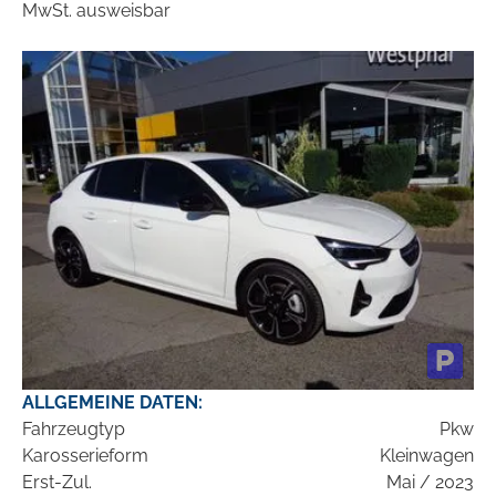
MwSt. ausweisbar
ALLGEMEINE DATEN:
Fahrzeugtyp
Pkw
Karosserieform
Kleinwagen
Erst-Zul.
Mai / 2023