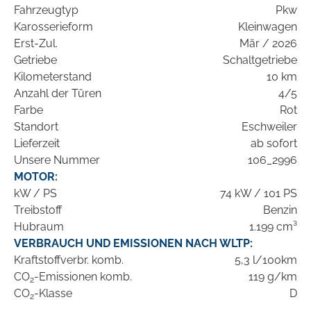
Fahrzeugtyp
Pkw
Karosserieform
Kleinwagen
Erst-Zul.
Mär / 2026
Getriebe
Schaltgetriebe
Kilometerstand
10 km
Anzahl der Türen
4/5
Farbe
Rot
Standort
Eschweiler
Lieferzeit
ab sofort
Unsere Nummer
106_2996
MOTOR:
kW / PS
74 kW / 101 PS
Treibstoff
Benzin
Hubraum
1.199 cm³
VERBRAUCH UND EMISSIONEN NACH WLTP:
Kraftstoffverbr. komb.
5,3 l/100km
CO
-Emissionen komb.
119 g/km
2
CO
-Klasse
D
2