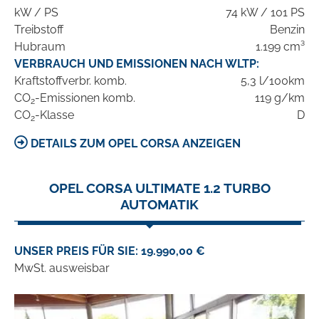
kW / PS
74 kW / 101 PS
Treibstoff
Benzin
Hubraum
1.199 cm³
VERBRAUCH UND EMISSIONEN NACH WLTP:
Kraftstoffverbr. komb.
5,3 l/100km
CO
-Emissionen komb.
119 g/km
2
CO
-Klasse
D
2
DETAILS ZUM OPEL CORSA ANZEIGEN
OPEL CORSA ULTIMATE 1.2 TURBO
AUTOMATIK
UNSER PREIS FÜR SIE: 19.990,00 €
MwSt. ausweisbar