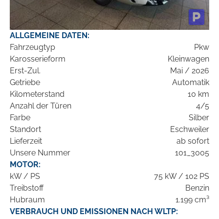
ALLGEMEINE DATEN:
Fahrzeugtyp
Pkw
Karosserieform
Kleinwagen
Erst-Zul.
Mai / 2026
Getriebe
Automatik
Kilometerstand
10 km
Anzahl der Türen
4/5
Farbe
Silber
Standort
Eschweiler
Lieferzeit
ab sofort
Unsere Nummer
101_3005
MOTOR:
kW / PS
75 kW / 102 PS
Treibstoff
Benzin
Hubraum
1.199 cm³
VERBRAUCH UND EMISSIONEN NACH WLTP: