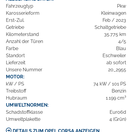
Fahrzeugtyp
Pkw
Karosserieform
Kleinwagen
Erst-Zul.
Feb / 2023
Getriebe
Schaltgetriebe
Kilometerstand
35.775 km
Anzahl der Türen
4/5
Farbe
Blau
Standort
Eschweiler
Lieferzeit
ab sofort
Unsere Nummer
20_2955
MOTOR:
kW / PS
74 kW / 101 PS
Treibstoff
Benzin
Hubraum
1.199 cm³
UMWELTNORMEN:
Schadstoffklasse
Euro6d
Umweltplakette
4 (Grün)
DETAILS ZUM OPEL CORSA ANZEIGEN