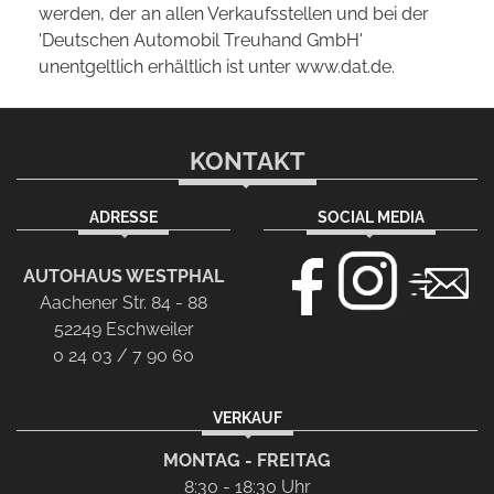
werden, der an allen Verkaufsstellen und bei der
'Deutschen Automobil Treuhand GmbH'
unentgeltlich erhältlich ist unter www.dat.de.
KONTAKT
ADRESSE
SOCIAL MEDIA
AUTOHAUS WESTPHAL
Aachener Str. 84 - 88
52249 Eschweiler
0 24 03 / 7 90 60
VERKAUF
MONTAG - FREITAG
8:30 - 18:30 Uhr