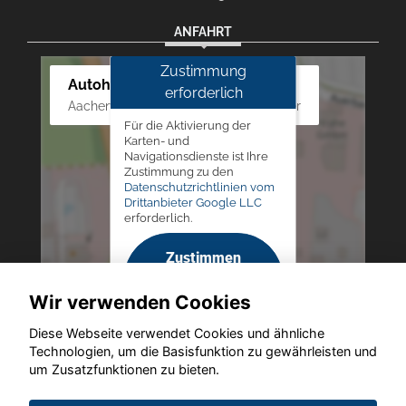
ANFAHRT
Zustimmung
Autohaus Westphal
erforderlich
Aachener Str. 84 - 88, 52249 Eschweiler
Für die Aktivierung der
Karten- und
Navigationsdienste ist Ihre
Zustimmung zu den
Datenschutzrichtlinien vom
Drittanbieter Google LLC
erforderlich.
Zustimmen
und
Wir verwenden Cookies
aktivieren
Diese Webseite verwendet Cookies und ähnliche
Technologien, um die Basisfunktion zu gewährleisten und
um Zusatzfunktionen zu bieten.