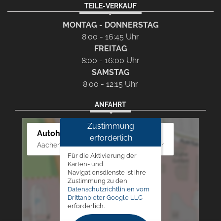
TEILE-VERKAUF
MONTAG - DONNERSTAG
8:00 - 16:45 Uhr
FREITAG
8:00 - 16:00 Uhr
SAMSTAG
8:00 - 12:15 Uhr
ANFAHRT
Zustimmung
Autohaus Westphal
erforderlich
Aachener Str. 84 - 88, 52249 Eschweiler
Für die Aktivierung der
Karten- und
Navigationsdienste ist Ihre
Zustimmung zu den
Datenschutzrichtlinien vom
Drittanbieter Google LLC
erforderlich.