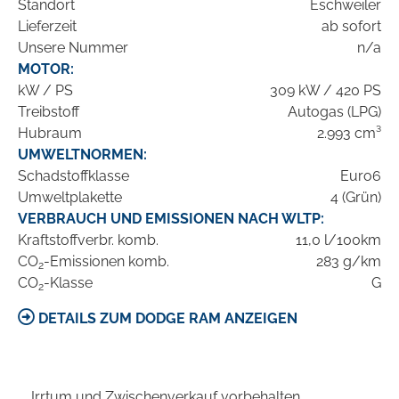
Standort
Eschweiler
Lieferzeit
ab sofort
Unsere Nummer
n/a
MOTOR:
kW / PS
309 kW / 420 PS
Treibstoff
Autogas (LPG)
Hubraum
2.993 cm³
UMWELTNORMEN:
Schadstoffklasse
Euro6
Umweltplakette
4 (Grün)
VERBRAUCH UND EMISSIONEN NACH WLTP:
Kraftstoffverbr. komb.
11,0 l/100km
CO
-Emissionen komb.
283 g/km
2
CO
-Klasse
G
2
DETAILS ZUM DODGE RAM ANZEIGEN
Irrtum und Zwischenverkauf vorbehalten.