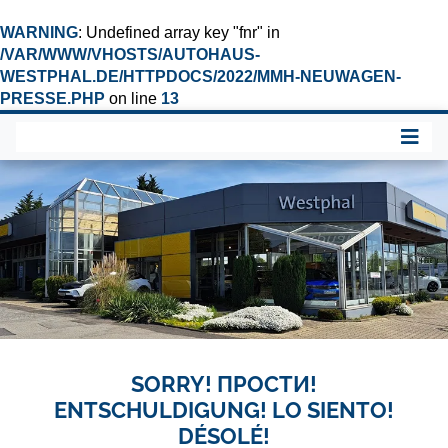
WARNING
: Undefined array key "fnr" in
/VAR/WWW/VHOSTS/AUTOHAUS-
WESTPHAL.DE/HTTPDOCS/2022/MMH-NEUWAGEN-
PRESSE.PHP
on line
13
SORRY! ПРОСТИ!
ENTSCHULDIGUNG! LO SIENTO!
DÉSOLÉ!