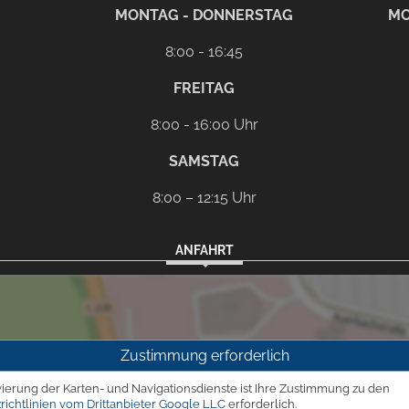
rem eMail-Programm
G
MONTAG - DONNERSTAG
MO
8:00 - 16:45
FREITAG
8:00 - 16:00 Uhr
SAMSTAG
8:00 – 12:15 Uhr
ANFAHRT
Zustimmung erforderlich
vierung der Karten- und Navigationsdienste ist Ihre Zustimmung zu den
richtlinien vom Drittanbieter Google LLC
erforderlich.