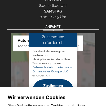
8:00 - 16:00 Uhr
SAMSTAG
8:00 - 12:15 Uhr
ANFAHRT
Zustimmung
Autohaus Westphal
erforderlich
Aachener Str. 84 - 88, 52249 Eschweiler
Für die Aktivierung der
Karten- und
Navigationsdienste ist Ihre
Zustimmung zu den
Datenschutzrichtlinien vom
Drittanbieter Google LLC
erforderlich.
Zustimmen
und
Wir verwenden Cookies
aktivieren
Diese Webseite verwendet Cookies und ähnliche