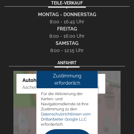
TEILE-VERKAUF
MONTAG - DONNERSTAG
8:00 - 16:45 Uhr
FREITAG
8:00 - 16:00 Uhr
SAMSTAG
8:00 - 12:15 Uhr
ANFAHRT
Zustimmung
Autohaus Westphal
erforderlich
Aachener Str. 84 - 88, 52249 Eschweiler
Für die Aktivierung der
Karten- und
Navigationsdienste ist Ihre
Zustimmung zu den
Datenschutzrichtlinien vom
Drittanbieter Google LLC
erforderlich.