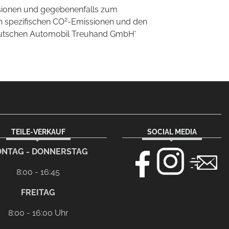
sionen und gegebenenfalls zum
2
n spezifischen CO
-Emissionen und den
'Deutschen Automobil Treuhand GmbH'
TEILE-VERKAUF
SOCIAL MEDIA
NTAG - DONNERSTAG
8:00 - 16:45
FREITAG
8:00 - 16:00 Uhr