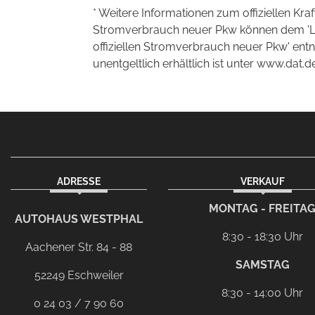
* Weitere Informationen zum offiziellen Kra
Stromverbrauch neuer Pkw können dem 'Leitf
offiziellen Stromverbrauch neuer Pkw' en
unentgeltlich erhältlich ist unter www.dat.de
ADRESSE
VERKAUF
facebook
instagram
Dieser Link führt zu Ih
MONTAG - FREITA
AUTOHAUS WESTPHAL
8:30 - 18:30 Uhr
Aachener Str. 84 - 88
SAMSTAG
52249 Eschweiler
8:30 - 14:00 Uhr
0 24 03 / 7 90 60