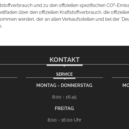
2
ftstoffverbrauch und zu den offiziellen spezifischen CO
-Emis
aden über den offiziellen Kraftstoffverbrauch, die offizielle
tnommen werden, der an allen Verkaufsstellen und bei der 
.
KONTAKT
SERVICE
rem eMail-Programm
G
MONTAG - DONNERSTAG
MO
8:00 - 16:45
FREITAG
8:00 - 16:00 Uhr