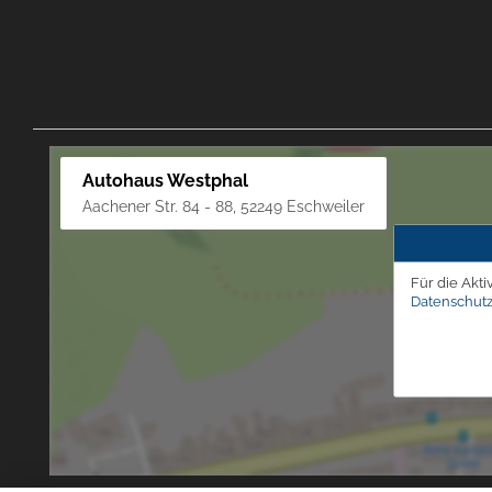
Autohaus Westphal
Aachener Str. 84 - 88, 52249 Eschweiler
Für die Akti
Datenschutz