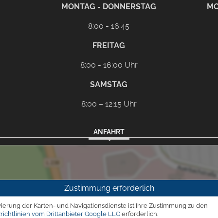
rem eMail-Programm
G
MONTAG - DONNERSTAG
MO
8:00 - 16:45
FREITAG
8:00 - 16:00 Uhr
SAMSTAG
8:00 – 12:15 Uhr
ANFAHRT
Zustimmung erforderlich
vierung der Karten- und Navigationsdienste ist Ihre Zustimmung zu den
richtlinien vom Drittanbieter Google LLC
erforderlich.