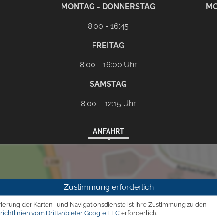
rem eMail-Programm
G
MONTAG - DONNERSTAG
MO
8:00 - 16:45
FREITAG
8:00 - 16:00 Uhr
SAMSTAG
8:00 – 12:15 Uhr
ANFAHRT
Zustimmung erforderlich
vierung der Karten- und Navigationsdienste ist Ihre Zustimmung zu den
richtlinien vom Drittanbieter Google LLC
erforderlich.