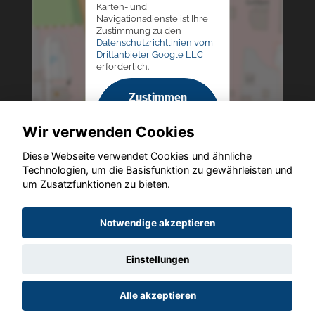
Karten- und
Navigationsdienste ist Ihre
Zustimmung zu den
Datenschutzrichtlinien vom
Drittanbieter Google LLC
erforderlich.
Zustimmen
und
Wir verwenden Cookies
aktivieren
Diese Webseite verwendet Cookies und ähnliche
Technologien, um die Basisfunktion zu gewährleisten und
um Zusatzfunktionen zu bieten.
Copyright © 2026. Autohaus Westphal
Notwendige akzeptieren
Einstellungen
Startseite
Datenschutz
Impressum
AGB
AGB (Service)
Alle akzeptieren
AGB (Teile)
AGB (Gebrauchtwagen)
Widerruf