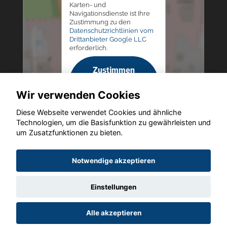
Karten- und
Navigationsdienste ist Ihre
Zustimmung zu den
Datenschutzrichtlinien vom
Drittanbieter Google LLC
erforderlich.
Zustimmen
und
Wir verwenden Cookies
aktivieren
Diese Webseite verwendet Cookies und ähnliche
Technologien, um die Basisfunktion zu gewährleisten und
um Zusatzfunktionen zu bieten.
Copyright © 2026. Autohaus Westphal
Notwendige akzeptieren
Einstellungen
Startseite
Datenschutz
Impressum
AGB
AGB (Service)
Alle akzeptieren
AGB (Teile)
AGB (Gebrauchtwagen)
Widerruf