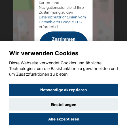
Karten- und
Navigationsdienste ist Ihre
Zustimmung zu den
Datenschutzrichtlinien vom
Drittanbieter Google LLC
erforderlich.
Zustimmen
und
Wir verwenden Cookies
aktivieren
Diese Webseite verwendet Cookies und ähnliche
Technologien, um die Basisfunktion zu gewährleisten und
um Zusatzfunktionen zu bieten.
Copyright © 2026. Autohaus Westphal
Notwendige akzeptieren
Einstellungen
Startseite
Datenschutz
Impressum
AGB
AGB (Service)
Alle akzeptieren
AGB (Teile)
AGB (Gebrauchtwagen)
Widerruf