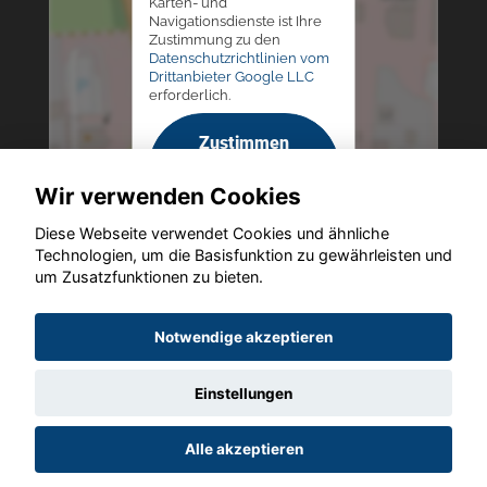
Karten- und
Navigationsdienste ist Ihre
Zustimmung zu den
Datenschutzrichtlinien vom
Drittanbieter Google LLC
erforderlich.
Zustimmen
und
Wir verwenden Cookies
aktivieren
Diese Webseite verwendet Cookies und ähnliche
Technologien, um die Basisfunktion zu gewährleisten und
um Zusatzfunktionen zu bieten.
Copyright © 2026. Autohaus Westphal
Notwendige akzeptieren
Einstellungen
Startseite
Datenschutz
Impressum
AGB
AGB (Service)
Alle akzeptieren
AGB (Teile)
AGB (Gebrauchtwagen)
Widerruf