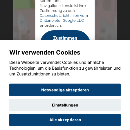
Karten- und
Navigationsdienste ist Ihre
Zustimmung zu den
Datenschutzrichtlinien vom
Drittanbieter Google LLC
erforderlich.
Zustimmen
und
Wir verwenden Cookies
aktivieren
Diese Webseite verwendet Cookies und ähnliche
Technologien, um die Basisfunktion zu gewährleisten und
um Zusatzfunktionen zu bieten.
Copyright © 2026. Autohaus Westphal
Notwendige akzeptieren
Einstellungen
Startseite
Datenschutz
Impressum
AGB
AGB (Service)
Alle akzeptieren
AGB (Teile)
AGB (Gebrauchtwagen)
Widerruf