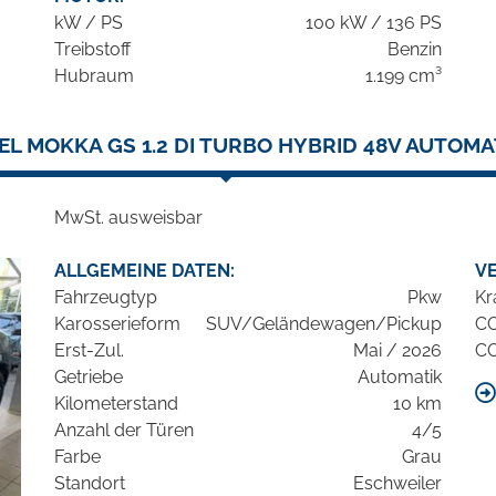
kW / PS
100 kW / 136 PS
Treibstoff
Benzin
Hubraum
1.199 cm³
EL MOKKA GS 1.2 DI TURBO HYBRID 48V AUTOMA
MwSt. ausweisbar
ALLGEMEINE DATEN:
V
Fahrzeugtyp
Pkw
Kr
Karosserieform
SUV/Geländewagen/Pickup
C
Erst-Zul.
Mai / 2026
C
Getriebe
Automatik
Kilometerstand
10 km
Anzahl der Türen
4/5
Farbe
Grau
Standort
Eschweiler