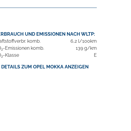
ERBRAUCH UND EMISSIONEN NACH WLTP:
aftstoffverbr. komb.
6,2 l/100km
O
-Emissionen komb.
139 g/km
2
O
-Klasse
E
2
DETAILS ZUM OPEL MOKKA ANZEIGEN