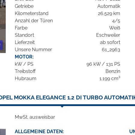
Getriebe
Automatik
Kilometerstand
26.529 km
Anzahl der Türen
4/5
Farbe
Weiß
Standort
Eschweiler
Lieferzeit
ab sofort
Unsere Nummer
61_2963
MOTOR:
kW / PS
96 kW / 131 PS
Treibstoff
Benzin
Hubraum
1.199 cm³
OPEL MOKKA ELEGANCE 1.2 DI TURBO AUTOMATI
MwSt. ausweisbar
ALLGEMEINE DATEN:
U