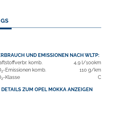
 GS
ERBRAUCH UND EMISSIONEN NACH WLTP:
aftstoffverbr. komb.
4,9 l/100km
O
-Emissionen komb.
110 g/km
2
O
-Klasse
C
2
DETAILS ZUM OPEL MOKKA ANZEIGEN