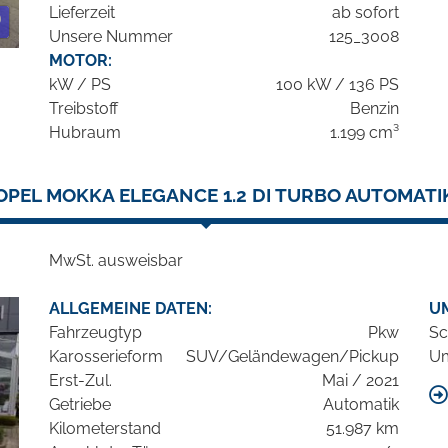
Lieferzeit
ab sofort
Unsere Nummer
125_3008
MOTOR:
kW / PS
100 kW / 136 PS
Treibstoff
Benzin
Hubraum
1.199 cm³
OPEL MOKKA ELEGANCE 1.2 DI TURBO AUTOMATI
MwSt. ausweisbar
ALLGEMEINE DATEN:
U
Fahrzeugtyp
Pkw
Sc
Karosserieform
SUV/Geländewagen/Pickup
Um
Erst-Zul.
Mai / 2021
Getriebe
Automatik
Kilometerstand
51.987 km