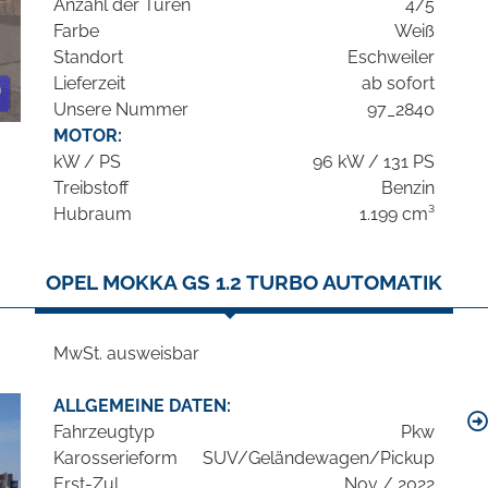
Anzahl der Türen
4/5
Farbe
Weiß
Standort
Eschweiler
Lieferzeit
ab sofort
Unsere Nummer
97_2840
MOTOR:
kW / PS
96 kW / 131 PS
Treibstoff
Benzin
Hubraum
1.199 cm³
OPEL MOKKA GS 1.2 TURBO AUTOMATIK
MwSt. ausweisbar
ALLGEMEINE DATEN:
Fahrzeugtyp
Pkw
Karosserieform
SUV/Geländewagen/Pickup
Erst-Zul.
Nov / 2022