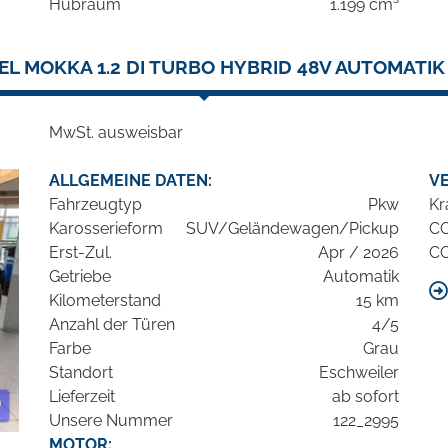
Hubraum
1.199 cm³
EL MOKKA 1.2 DI TURBO HYBRID 48V AUTOMATIK
MwSt. ausweisbar
ALLGEMEINE DATEN:
V
Fahrzeugtyp
Pkw
Kr
Karosserieform
SUV/Geländewagen/Pickup
C
Erst-Zul.
Apr / 2026
C
Getriebe
Automatik
Kilometerstand
15 km
Anzahl der Türen
4/5
Farbe
Grau
Standort
Eschweiler
Lieferzeit
ab sofort
Unsere Nummer
122_2995
MOTOR: