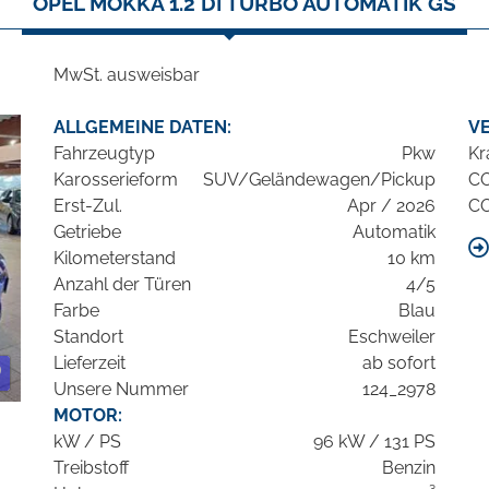
OPEL MOKKA 1.2 DI TURBO AUTOMATIK GS
MwSt. ausweisbar
ALLGEMEINE DATEN:
V
Fahrzeugtyp
Pkw
Kr
Karosserieform
SUV/Geländewagen/Pickup
C
Erst-Zul.
Apr / 2026
C
Getriebe
Automatik
Kilometerstand
10 km
Anzahl der Türen
4/5
Farbe
Blau
Standort
Eschweiler
Lieferzeit
ab sofort
Unsere Nummer
124_2978
MOTOR:
kW / PS
96 kW / 131 PS
Treibstoff
Benzin