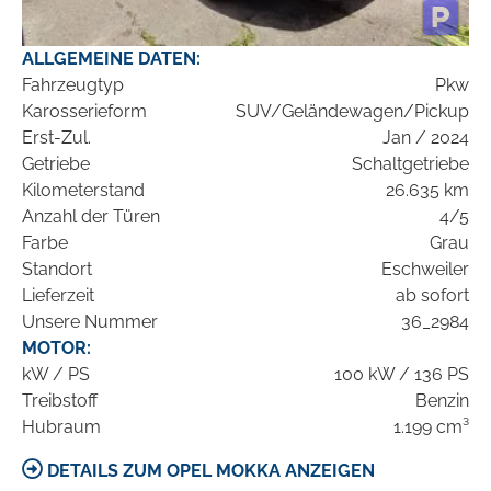
ALLGEMEINE DATEN:
Fahrzeugtyp
Pkw
Karosserieform
SUV/Geländewagen/Pickup
Erst-Zul.
Jan / 2024
Getriebe
Schaltgetriebe
Kilometerstand
26.635 km
Anzahl der Türen
4/5
Farbe
Grau
Standort
Eschweiler
Lieferzeit
ab sofort
Unsere Nummer
36_2984
MOTOR:
kW / PS
100 kW / 136 PS
Treibstoff
Benzin
Hubraum
1.199 cm³
DETAILS ZUM OPEL MOKKA ANZEIGEN