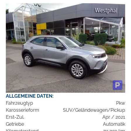
ALLGEMEINE DATEN:
Fahrzeugtyp
Pkw
Karosserieform
SUV/Geländewagen/Pickup
Erst-Zul.
Apr / 2021
Getriebe
Automatik