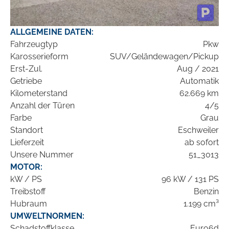
ALLGEMEINE DATEN:
Fahrzeugtyp
Pkw
Karosserieform
SUV/Geländewagen/Pickup
Erst-Zul.
Aug / 2021
Getriebe
Automatik
Kilometerstand
62.669 km
Anzahl der Türen
4/5
Farbe
Grau
Standort
Eschweiler
Lieferzeit
ab sofort
Unsere Nummer
51_3013
MOTOR:
kW / PS
96 kW / 131 PS
Treibstoff
Benzin
Hubraum
1.199 cm³
UMWELTNORMEN:
Schadstoffklasse
Euro6d