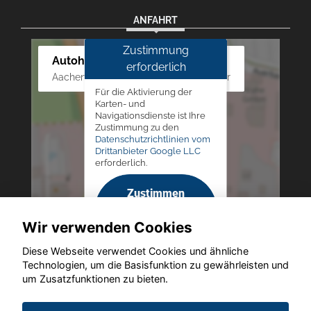
ANFAHRT
Zustimmung
Autohaus Westphal
erforderlich
Aachener Str. 84 - 88, 52249 Eschweiler
Für die Aktivierung der
Karten- und
Navigationsdienste ist Ihre
Zustimmung zu den
Datenschutzrichtlinien vom
Drittanbieter Google LLC
erforderlich.
Zustimmen
und
Wir verwenden Cookies
aktivieren
Diese Webseite verwendet Cookies und ähnliche
Technologien, um die Basisfunktion zu gewährleisten und
um Zusatzfunktionen zu bieten.