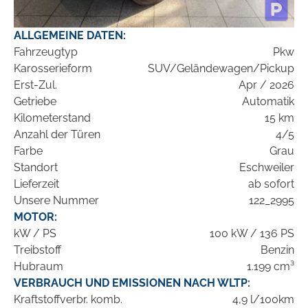
ALLGEMEINE DATEN:
Fahrzeugtyp
Pkw
Karosserieform
SUV/Geländewagen/Pickup
Erst-Zul.
Apr / 2026
Getriebe
Automatik
Kilometerstand
15 km
Anzahl der Türen
4/5
Farbe
Grau
Standort
Eschweiler
Lieferzeit
ab sofort
Unsere Nummer
122_2995
MOTOR:
kW / PS
100 kW / 136 PS
Treibstoff
Benzin
Hubraum
1.199 cm³
VERBRAUCH UND EMISSIONEN NACH WLTP:
Kraftstoffverbr. komb.
4,9 l/100km