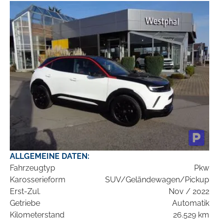
ALLGEMEINE DATEN:
Fahrzeugtyp
Pkw
Karosserieform
SUV/Geländewagen/Pickup
Erst-Zul.
Nov / 2022
Getriebe
Automatik
Kilometerstand
26.529 km