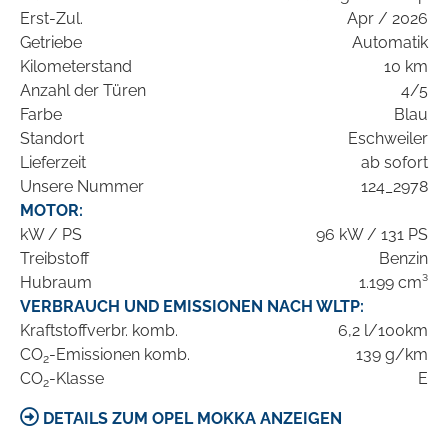
Erst-Zul.
Apr / 2026
Getriebe
Automatik
Kilometerstand
10 km
Anzahl der Türen
4/5
Farbe
Blau
Standort
Eschweiler
Lieferzeit
ab sofort
Unsere Nummer
124_2978
MOTOR:
kW / PS
96 kW / 131 PS
Treibstoff
Benzin
Hubraum
1.199 cm³
VERBRAUCH UND EMISSIONEN NACH WLTP:
Kraftstoffverbr. komb.
6,2 l/100km
CO
-Emissionen komb.
139 g/km
2
CO
-Klasse
E
2
DETAILS ZUM OPEL MOKKA ANZEIGEN