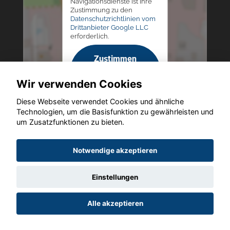
Navigationsdienste ist Ihre
Zustimmung zu den
Datenschutzrichtlinien vom
Drittanbieter Google LLC
erforderlich.
Zustimmen
und
Wir verwenden Cookies
aktivieren
Diese Webseite verwendet Cookies und ähnliche
Technologien, um die Basisfunktion zu gewährleisten und
um Zusatzfunktionen zu bieten.
Copyright © 2026. Autohaus Westphal
Notwendige akzeptieren
Einstellungen
Startseite
Datenschutz
Impressum
AGB
AGB (Service)
Alle akzeptieren
AGB (Teile)
AGB (Gebrauchtwagen)
Widerruf