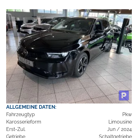
ALLGEMEINE DATEN:
Fahrzeugtyp
Pkw
Karosserieform
Limousine
Erst-Zul.
Jun / 2024
Getriebe
Schaltgetriebe