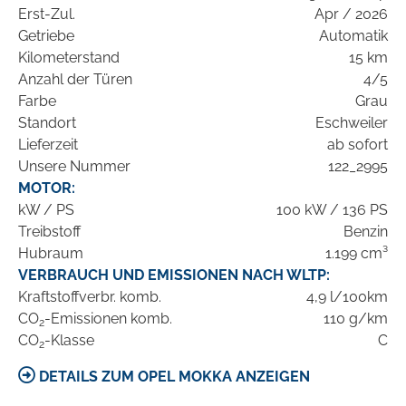
Erst-Zul.
Apr / 2026
Getriebe
Automatik
Kilometerstand
15 km
Anzahl der Türen
4/5
Farbe
Grau
Standort
Eschweiler
Lieferzeit
ab sofort
Unsere Nummer
122_2995
MOTOR:
kW / PS
100 kW / 136 PS
Treibstoff
Benzin
Hubraum
1.199 cm³
VERBRAUCH UND EMISSIONEN NACH WLTP:
Kraftstoffverbr. komb.
4,9 l/100km
CO
-Emissionen komb.
110 g/km
2
CO
-Klasse
C
2
DETAILS ZUM OPEL MOKKA ANZEIGEN