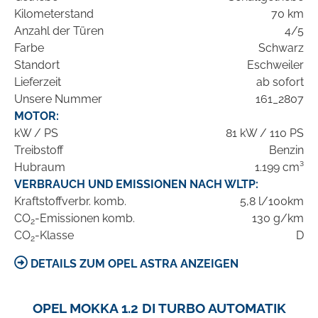
Kilometerstand
70 km
Anzahl der Türen
4/5
Farbe
Schwarz
Standort
Eschweiler
Lieferzeit
ab sofort
Unsere Nummer
161_2807
MOTOR:
kW / PS
81 kW / 110 PS
Treibstoff
Benzin
Hubraum
1.199 cm³
VERBRAUCH UND EMISSIONEN NACH WLTP:
Kraftstoffverbr. komb.
5,8 l/100km
CO
-Emissionen komb.
130 g/km
2
CO
-Klasse
D
2
DETAILS ZUM OPEL ASTRA ANZEIGEN
OPEL MOKKA 1.2 DI TURBO AUTOMATIK