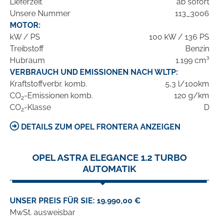
Lieferzeit
ab sofort
Unsere Nummer
113_3006
MOTOR:
kW / PS
100 kW / 136 PS
Treibstoff
Benzin
Hubraum
1.199 cm³
VERBRAUCH UND EMISSIONEN NACH WLTP:
Kraftstoffverbr. komb.
5,3 l/100km
CO
-Emissionen komb.
120 g/km
2
CO
-Klasse
D
2
DETAILS ZUM OPEL FRONTERA ANZEIGEN
OPEL ASTRA ELEGANCE 1.2 TURBO
AUTOMATIK
UNSER PREIS FÜR SIE: 19.990,00 €
MwSt. ausweisbar