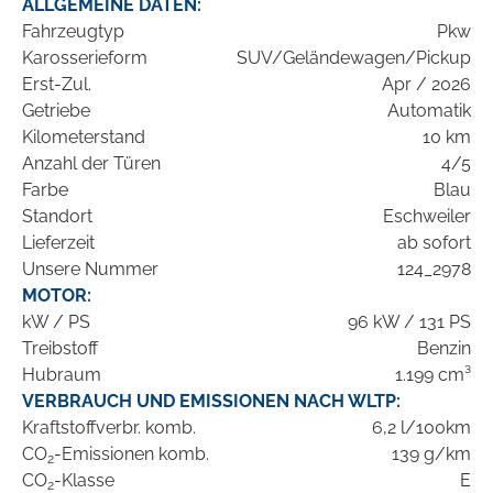
ALLGEMEINE DATEN:
Fahrzeugtyp
Pkw
Karosserieform
SUV/Geländewagen/Pickup
Erst-Zul.
Apr / 2026
Getriebe
Automatik
Kilometerstand
10 km
Anzahl der Türen
4/5
Farbe
Blau
Standort
Eschweiler
Lieferzeit
ab sofort
Unsere Nummer
124_2978
MOTOR:
kW / PS
96 kW / 131 PS
Treibstoff
Benzin
Hubraum
1.199 cm³
VERBRAUCH UND EMISSIONEN NACH WLTP:
Kraftstoffverbr. komb.
6,2 l/100km
CO
-Emissionen komb.
139 g/km
2
CO
-Klasse
E
2