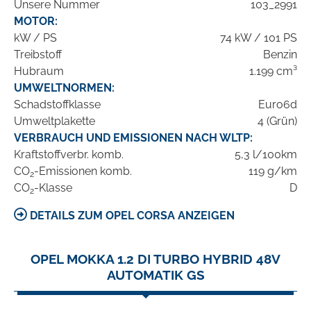
Unsere Nummer
103_2991
MOTOR:
kW / PS
74 kW / 101 PS
Treibstoff
Benzin
Hubraum
1.199 cm³
UMWELTNORMEN:
Schadstoffklasse
Euro6d
Umweltplakette
4 (Grün)
VERBRAUCH UND EMISSIONEN NACH WLTP:
Kraftstoffverbr. komb.
5,3 l/100km
CO
-Emissionen komb.
119 g/km
2
CO
-Klasse
D
2
DETAILS ZUM OPEL CORSA ANZEIGEN
OPEL MOKKA 1.2 DI TURBO HYBRID 48V
AUTOMATIK GS