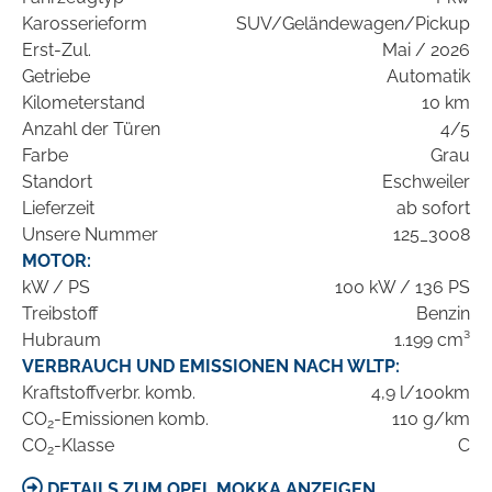
Karosserieform
SUV/Geländewagen/Pickup
Erst-Zul.
Mai / 2026
Getriebe
Automatik
Kilometerstand
10 km
Anzahl der Türen
4/5
Farbe
Grau
Standort
Eschweiler
Lieferzeit
ab sofort
Unsere Nummer
125_3008
MOTOR:
kW / PS
100 kW / 136 PS
Treibstoff
Benzin
Hubraum
1.199 cm³
VERBRAUCH UND EMISSIONEN NACH WLTP:
Kraftstoffverbr. komb.
4,9 l/100km
CO
-Emissionen komb.
110 g/km
2
CO
-Klasse
C
2
DETAILS ZUM OPEL MOKKA ANZEIGEN