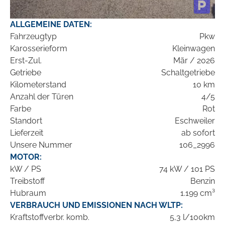
ALLGEMEINE DATEN:
Fahrzeugtyp
Pkw
Karosserieform
Kleinwagen
Erst-Zul.
Mär / 2026
Getriebe
Schaltgetriebe
Kilometerstand
10 km
Anzahl der Türen
4/5
Farbe
Rot
Standort
Eschweiler
Lieferzeit
ab sofort
Unsere Nummer
106_2996
MOTOR:
kW / PS
74 kW / 101 PS
Treibstoff
Benzin
Hubraum
1.199 cm³
VERBRAUCH UND EMISSIONEN NACH WLTP:
Kraftstoffverbr. komb.
5,3 l/100km