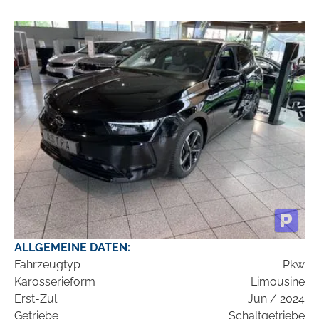
ALLGEMEINE DATEN:
Fahrzeugtyp
Pkw
Karosserieform
Limousine
Erst-Zul.
Jun / 2024
Getriebe
Schaltgetriebe