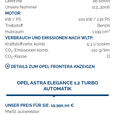
Lieferzeit
ab sofort
Unsere Nummer
113_3006
MOTOR:
kW / PS
100 kW / 136 PS
Treibstoff
Benzin
Hubraum
1.199 cm³
VERBRAUCH UND EMISSIONEN NACH WLTP:
Kraftstoffverbr. komb.
5,3 l/100km
CO
-Emissionen komb.
120 g/km
2
CO
-Klasse
D
2
DETAILS ZUM OPEL FRONTERA ANZEIGEN
OPEL ASTRA ELEGANCE 1.2 TURBO
AUTOMATIK
UNSER PREIS FÜR SIE: 19.990,00 €
MwSt. ausweisbar