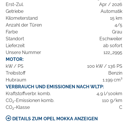
Erst-Zul.
Apr / 2026
Getriebe
Automatik
Kilometerstand
15 km
Anzahl der Türen
4/5
Farbe
Grau
Standort
Eschweiler
Lieferzeit
ab sofort
Unsere Nummer
122_2995
MOTOR:
kW / PS
100 kW / 136 PS
Treibstoff
Benzin
Hubraum
1.199 cm³
VERBRAUCH UND EMISSIONEN NACH WLTP:
Kraftstoffverbr. komb.
4,9 l/100km
CO
-Emissionen komb.
110 g/km
2
CO
-Klasse
C
2
DETAILS ZUM OPEL MOKKA ANZEIGEN