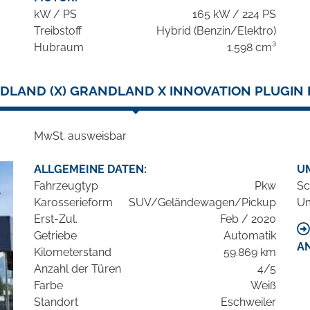
kW / PS
165 kW / 224 PS
Treibstoff
Hybrid (Benzin/Elektro)
Hubraum
1.598 cm³
DLAND (X) GRANDLAND X INNOVATION PLUGIN 
MwSt. ausweisbar
ALLGEMEINE DATEN:
U
Fahrzeugtyp
Pkw
Sc
Karosserieform
SUV/Geländewagen/Pickup
Um
Erst-Zul.
Feb / 2020
Getriebe
Automatik
A
Kilometerstand
59.869 km
Anzahl der Türen
4/5
Farbe
Weiß
Standort
Eschweiler