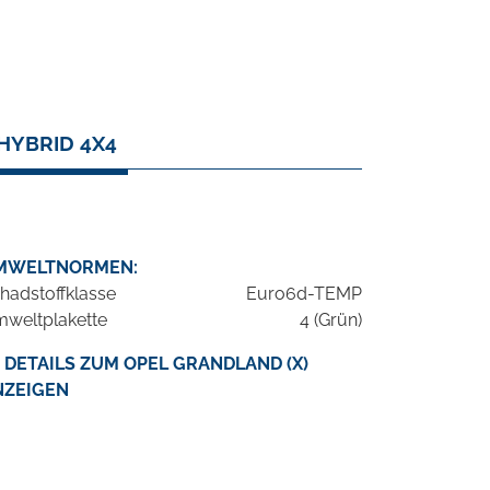
HYBRID 4X4
MWELTNORMEN:
hadstoffklasse
Euro6d-TEMP
weltplakette
4 (Grün)
DETAILS ZUM OPEL GRANDLAND (X)
NZEIGEN