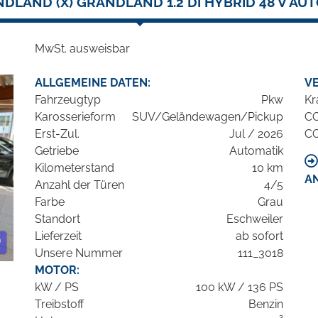
DLAND (X) GRANDLAND 1.2 DI HYBRID 48 V AU
MwSt. ausweisbar
ALLGEMEINE DATEN:
V
Fahrzeugtyp
Pkw
Kr
Karosserieform
SUV/Geländewagen/Pickup
C
Erst-Zul.
Jul / 2026
C
Getriebe
Automatik
Kilometerstand
10 km
A
Anzahl der Türen
4/5
Farbe
Grau
Standort
Eschweiler
Lieferzeit
ab sofort
Unsere Nummer
111_3018
MOTOR:
kW / PS
100 kW / 136 PS
Treibstoff
Benzin