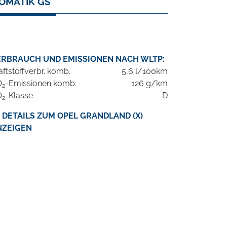
TOMATIK GS
ERBRAUCH UND EMISSIONEN NACH WLTP:
aftstoffverbr. komb.
5,6 l/100km
O
-Emissionen komb.
126 g/km
2
O
-Klasse
D
2
DETAILS ZUM OPEL GRANDLAND (X)
NZEIGEN