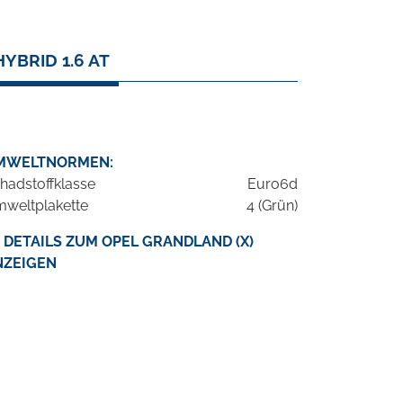
YBRID 1.6 AT
MWELTNORMEN:
hadstoffklasse
Euro6d
weltplakette
4 (Grün)
DETAILS ZUM OPEL GRANDLAND (X)
NZEIGEN