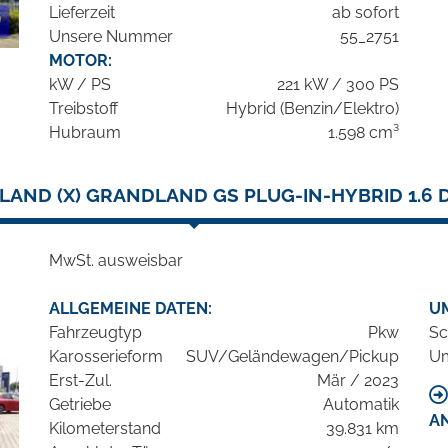
Lieferzeit
ab sofort
Unsere Nummer
55_2751
MOTOR:
kW / PS
221 kW / 300 PS
Treibstoff
Hybrid (Benzin/Elektro)
Hubraum
1.598 cm³
AND (X) GRANDLAND GS PLUG-IN-HYBRID 1.6 
MwSt. ausweisbar
ALLGEMEINE DATEN:
U
Fahrzeugtyp
Pkw
Sc
Karosserieform
SUV/Geländewagen/Pickup
Um
Erst-Zul.
Mär / 2023
Getriebe
Automatik
A
Kilometerstand
39.831 km