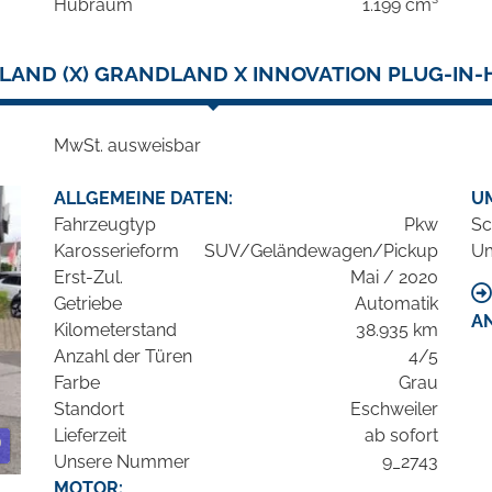
Hubraum
1.199 cm³
AND (X) GRANDLAND X INNOVATION PLUG-IN-H
MwSt. ausweisbar
ALLGEMEINE DATEN:
U
Fahrzeugtyp
Pkw
Sc
Karosserieform
SUV/Geländewagen/Pickup
Um
Erst-Zul.
Mai / 2020
Getriebe
Automatik
A
Kilometerstand
38.935 km
Anzahl der Türen
4/5
Farbe
Grau
Standort
Eschweiler
Lieferzeit
ab sofort
Unsere Nummer
9_2743
MOTOR: