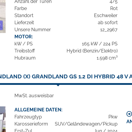
Anzahl der Türen
4/5
Farbe
Rot
Standort
Eschweiler
Lieferzeit
ab sofort
Unsere Nummer
12_2967
MOTOR:
kW / PS
165 kW / 224 PS
Treibstoff
Hybrid (Benzin/Elektro)
Hubraum
1.598 cm³
DLAND (X) GRANDLAND GS 1.2 DI HYBRID 48 V
MwSt. ausweisbar
ALLGEMEINE DATEN:
Fahrzeugtyp
Pkw
A
Karosserieform
SUV/Geländewagen/Pickup
Erst-Zul.
Jun / 2024