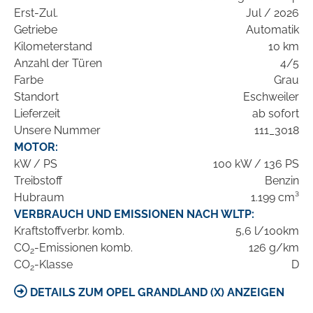
Erst-Zul.
Jul / 2026
Getriebe
Automatik
Kilometerstand
10 km
Anzahl der Türen
4/5
Farbe
Grau
Standort
Eschweiler
Lieferzeit
ab sofort
Unsere Nummer
111_3018
MOTOR:
kW / PS
100 kW / 136 PS
Treibstoff
Benzin
Hubraum
1.199 cm³
VERBRAUCH UND EMISSIONEN NACH WLTP:
Kraftstoffverbr. komb.
5,6 l/100km
CO
-Emissionen komb.
126 g/km
2
CO
-Klasse
D
2
DETAILS ZUM OPEL GRANDLAND (X) ANZEIGEN