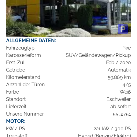
ALLGEMEINE DATEN:
Fahrzeugtyp
Pkw
Karosserieform
SUV/Geländewagen/Pickup
Erst-Zul.
Feb / 2020
Getriebe
Automatik
Kilometerstand
59.869 km
Anzahl der Türen
4/5
Farbe
Weiß
Standort
Eschweiler
Lieferzeit
ab sofort
Unsere Nummer
55_2751
MOTOR:
kW / PS
221 kW / 300 PS
Treibstoff
Hybrid (Benzin/Elektro)