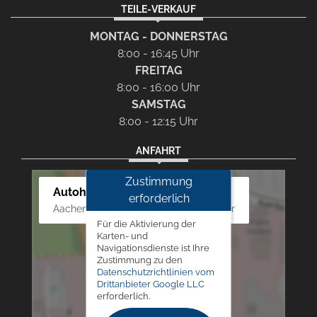
TEILE-VERKAUF
MONTAG - DONNERSTAG
8:00 - 16:45 Uhr
FREITAG
8:00 - 16:00 Uhr
SAMSTAG
8:00 - 12:15 Uhr
ANFAHRT
Zustimmung
Autohaus Westphal
erforderlich
Aachener Str. 84 - 88, 52249 Eschweiler
Für die Aktivierung der
Karten- und
Navigationsdienste ist Ihre
Zustimmung zu den
Datenschutzrichtlinien vom
Drittanbieter Google LLC
erforderlich.