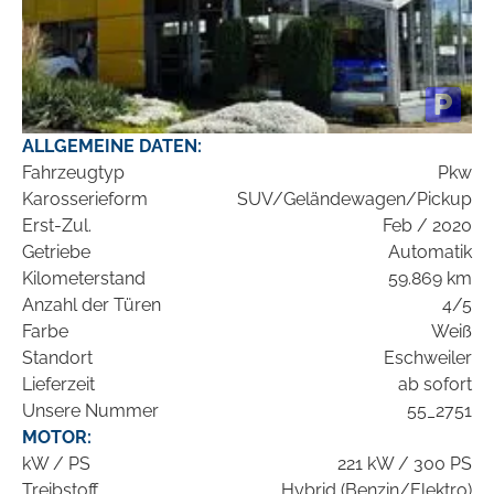
ALLGEMEINE DATEN:
Fahrzeugtyp
Pkw
Karosserieform
SUV/Geländewagen/Pickup
Erst-Zul.
Feb / 2020
Getriebe
Automatik
Kilometerstand
59.869 km
Anzahl der Türen
4/5
Farbe
Weiß
Standort
Eschweiler
Lieferzeit
ab sofort
Unsere Nummer
55_2751
MOTOR:
kW / PS
221 kW / 300 PS
Treibstoff
Hybrid (Benzin/Elektro)