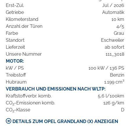
Erst-Zul.
Jul / 2026
Getriebe
Automatik
Kilometerstand
10 km
Anzahl der Türen
4/5
Farbe
Grau
Standort
Eschweiler
Lieferzeit
ab sofort
Unsere Nummer
111_3018
MOTOR:
kW / PS
100 kW / 136 PS
Treibstoff
Benzin
Hubraum
1.199 cm³
VERBRAUCH UND EMISSIONEN NACH WLTP:
Kraftstoffverbr. komb.
5,6 l/100km
CO
-Emissionen komb.
126 g/km
2
CO
-Klasse
D
2
DETAILS ZUM OPEL GRANDLAND (X) ANZEIGEN