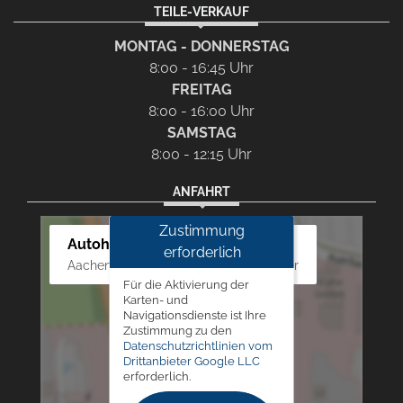
TEILE-VERKAUF
MONTAG - DONNERSTAG
8:00 - 16:45 Uhr
FREITAG
8:00 - 16:00 Uhr
SAMSTAG
8:00 - 12:15 Uhr
ANFAHRT
Zustimmung
Autohaus Westphal
erforderlich
Aachener Str. 84 - 88, 52249 Eschweiler
Für die Aktivierung der
Karten- und
Navigationsdienste ist Ihre
Zustimmung zu den
Datenschutzrichtlinien vom
Drittanbieter Google LLC
erforderlich.