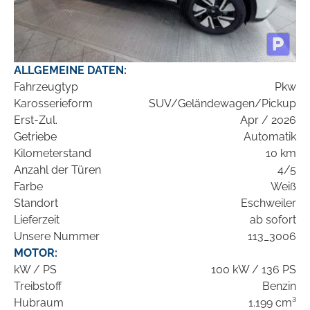
ALLGEMEINE DATEN:
Fahrzeugtyp
Pkw
Karosserieform
SUV/Geländewagen/Pickup
Erst-Zul.
Apr / 2026
Getriebe
Automatik
Kilometerstand
10 km
Anzahl der Türen
4/5
Farbe
Weiß
Standort
Eschweiler
Lieferzeit
ab sofort
Unsere Nummer
113_3006
MOTOR:
kW / PS
100 kW / 136 PS
Treibstoff
Benzin
Hubraum
1.199 cm³