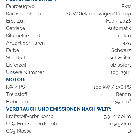
Fahrzeugtyp
Pkw
Karosserieform
SUV/Geländewagen/Pickup
Erst-Zul.
Feb / 2026
Getriebe
Automatik
Kilometerstand
10 km
Anzahl der Türen
4/5
Farbe
Schwarz
Standort
Eschweiler
Lieferzeit
ab sofort
Unsere Nummer
109_2981
MOTOR:
kW / PS
100 kW / 136 PS
Treibstoff
Benzin
Hubraum
1.199 cm³
VERBRAUCH UND EMISSIONEN NACH WLTP:
Kraftstoffverbr. komb.
5,3 l/100km
CO
-Emissionen komb.
119 g/km
2
CO
-Klasse
D
2