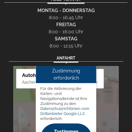
MONTAG - DONNERSTAG
8:00 - 16:45 Uhr
FREITAG
8:00 - 16:00 Uhr
SAMSTAG
8:00 - 12:15 Uhr
ANFAHRT
Zustimmung
Autohaus Westphal
erforderlich
Aachener Str. 84 - 88, 52249 Eschweiler
Für die Aktivierung der
Karten- und
Navigationsdienste ist Ihre
Zustimmung zu den
Datenschutzrichtlinien vom
Drittanbieter Google LLC
erforderlich.
Zustimmen