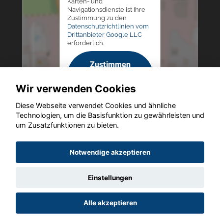
Karten- und
Navigationsdienste ist Ihre
Zustimmung zu den
Datenschutzrichtlinien vom
Drittanbieter Google LLC
erforderlich.
Zustimmen
und
Wir verwenden Cookies
aktivieren
Diese Webseite verwendet Cookies und ähnliche
Technologien, um die Basisfunktion zu gewährleisten und
um Zusatzfunktionen zu bieten.
Copyright © 2026. Autohaus Westphal
Notwendige akzeptieren
Einstellungen
Startseite
Datenschutz
Impressum
AGB
AGB (Service)
Alle akzeptieren
AGB (Teile)
AGB (Gebrauchtwagen)
Widerruf