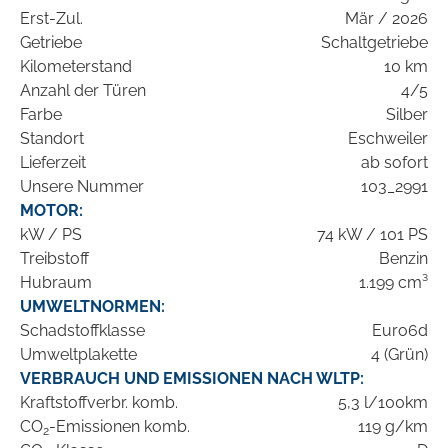
Erst-Zul.
Mär / 2026
Getriebe
Schaltgetriebe
Kilometerstand
10 km
Anzahl der Türen
4/5
Farbe
Silber
Standort
Eschweiler
Lieferzeit
ab sofort
Unsere Nummer
103_2991
MOTOR:
kW / PS
74 kW / 101 PS
Treibstoff
Benzin
Hubraum
1.199 cm³
UMWELTNORMEN:
Schadstoffklasse
Euro6d
Umweltplakette
4 (Grün)
VERBRAUCH UND EMISSIONEN NACH WLTP:
Kraftstoffverbr. komb.
5,3 l/100km
CO
-Emissionen komb.
119 g/km
2