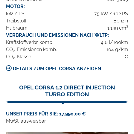
MOTOR:
kW / PS
75 kW / 102 PS
Treibstoff
Benzin
Hubraum
1.199 cm³
VERBRAUCH UND EMISSIONEN NACH WLTP:
Kraftstoffverbr. komb.
4,6 l/100km
CO
-Emissionen komb.
104 g/km
2
CO
-Klasse
C
2
DETAILS ZUM OPEL CORSA ANZEIGEN
OPEL CORSA 1.2 DIRECT INJECTION
TURBO EDITION
UNSER PREIS FÜR SIE: 17.990,00 €
MwSt. ausweisbar