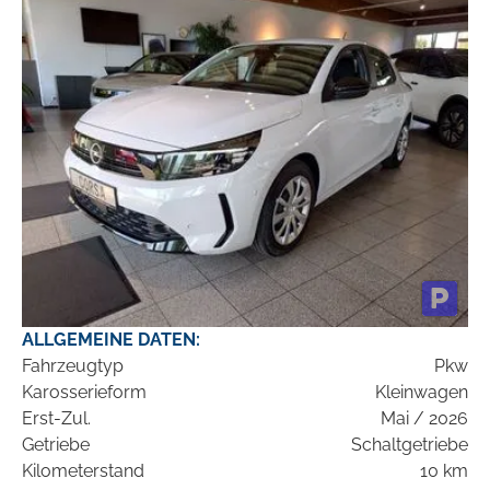
ALLGEMEINE DATEN:
Fahrzeugtyp
Pkw
Karosserieform
Kleinwagen
Erst-Zul.
Mai / 2026
Getriebe
Schaltgetriebe
Kilometerstand
10 km