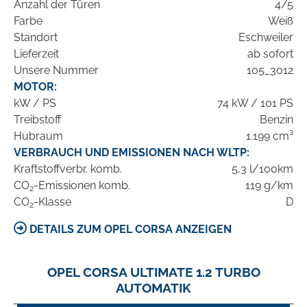
Anzahl der Türen
4/5
Farbe
Weiß
Standort
Eschweiler
Lieferzeit
ab sofort
Unsere Nummer
105_3012
MOTOR:
kW / PS
74 kW / 101 PS
Treibstoff
Benzin
Hubraum
1.199 cm³
VERBRAUCH UND EMISSIONEN NACH WLTP:
Kraftstoffverbr. komb.
5,3 l/100km
CO
-Emissionen komb.
119 g/km
2
CO
-Klasse
D
2
DETAILS ZUM OPEL CORSA ANZEIGEN
OPEL CORSA ULTIMATE 1.2 TURBO
AUTOMATIK