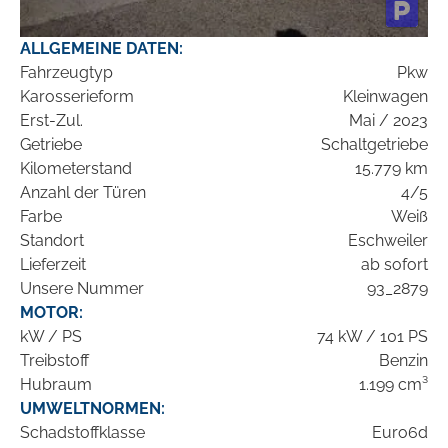
ALLGEMEINE DATEN:
Fahrzeugtyp
Pkw
Karosserieform
Kleinwagen
Erst-Zul.
Mai / 2023
Getriebe
Schaltgetriebe
Kilometerstand
15.779 km
Anzahl der Türen
4/5
Farbe
Weiß
Standort
Eschweiler
Lieferzeit
ab sofort
Unsere Nummer
93_2879
MOTOR:
kW / PS
74 kW / 101 PS
Treibstoff
Benzin
Hubraum
1.199 cm³
UMWELTNORMEN:
Schadstoffklasse
Euro6d