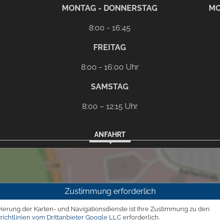
rem eMail-Programm
G
MONTAG - DONNERSTAG
MO
8:00 - 16:45
FREITAG
8:00 - 16:00 Uhr
SAMSTAG
8:00 – 12:15 Uhr
ANFAHRT
Zustimmung erforderlich
vierung der Karten- und Navigationsdienste ist Ihre Zustimmung zu den
richtlinien vom Drittanbieter Google LLC
erforderlich.