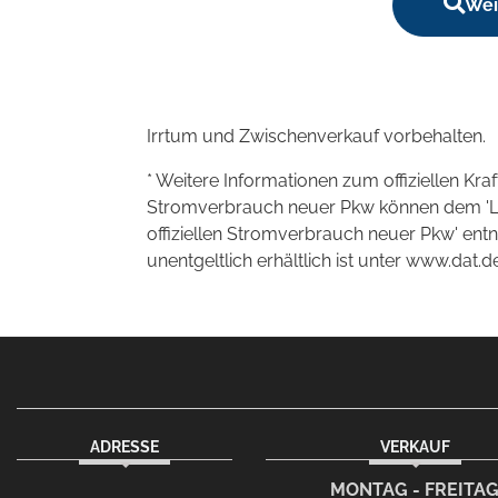
Wei
Irrtum und Zwischenverkauf vorbehalten.
* Weitere Informationen zum offiziellen Kra
Stromverbrauch neuer Pkw können dem 'Leitf
offiziellen Stromverbrauch neuer Pkw' en
unentgeltlich erhältlich ist unter www.dat.de
ADRESSE
VERKAUF
facebook
instagram
Dieser Link führt zu Ih
MONTAG - FREITA