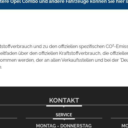
tere Opel Combo und andere Fahrzeuge können Sie hier 
2
ftstoffverbrauch und zu den offiziellen spezifischen CO
-Emis
aden über den offiziellen Kraftstoffverbrauch, die offizielle
tnommen werden, der an allen Verkaufsstellen und bei der 
.
KONTAKT
SERVICE
rem eMail-Programm
G
MONTAG - DONNERSTAG
MO