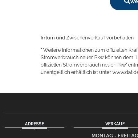
Wei
Irrtum und Zwischenverkauf vorbehalten.
* Weitere Informationen zum offiziellen Kra
Stromverbrauch neuer Pkw können dem 'Leitf
offiziellen Stromverbrauch neuer Pkw' en
unentgeltlich erhältlich ist unter www.dat.de
ADRESSE
VERKAUF
facebook
instagram
Dieser Link führt zu Ih
MONTAG - FREITA