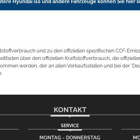
tere Hyundai i10 und andere Fahrzeuge können Sie hier 
2
ftstoffverbrauch und zu den offiziellen spezifischen CO
-Emis
aden über den offiziellen Kraftstoffverbrauch, die offizielle
tnommen werden, der an allen Verkaufsstellen und bei der 
.
KONTAKT
SERVICE
rem eMail-Programm
G
MONTAG - DONNERSTAG
MO