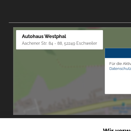
Autohaus Westphal
Aachener Str. 84 - 88, 52249 Eschweiler
Für die Akti
Datenschutz
Wir verw