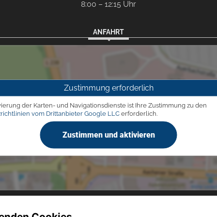
8:00 – 12:15 Uhr
ANFAHRT
Zustimmung erforderlich
vierung der Karten- und Navigationsdienste ist Ihre Zustimmung zu den
richtlinien vom Drittanbieter Google LLC
erforderlich.
Zustimmen und aktivieren
enden Cookies