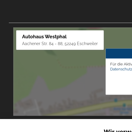
Autohaus Westphal
Aachener Str. 84 - 88, 52249 Eschweiler
Für die Akti
Datenschutz
Wir verw