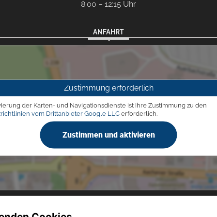
8:00 – 12:15 Uhr
ANFAHRT
Zustimmung erforderlich
vierung der Karten- und Navigationsdienste ist Ihre Zustimmung zu den
richtlinien vom Drittanbieter Google LLC
erforderlich.
Zustimmen und aktivieren
enden Cookies