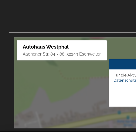
Autohaus Westphal
Aachener Str. 84 - 88, 52249 Eschweiler
Für die Akti
Datenschutz