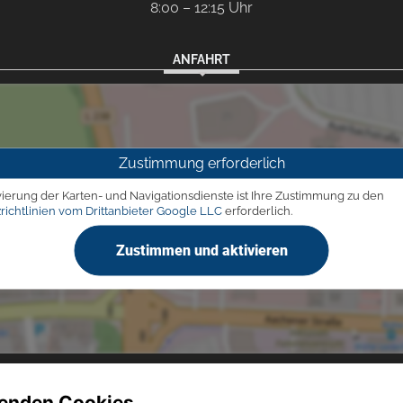
8:00 – 12:15 Uhr
ANFAHRT
Zustimmung erforderlich
vierung der Karten- und Navigationsdienste ist Ihre Zustimmung zu den
richtlinien vom Drittanbieter Google LLC
erforderlich.
Zustimmen und aktivieren
enden Cookies