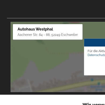
Autohaus Westphal
Aachener Str. 84 - 88, 52249 Eschweiler
Für die Akti
Datenschutz
Wir verw