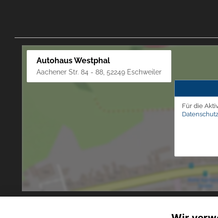
Autohaus Westphal
Aachener Str. 84 - 88, 52249 Eschweiler
Für die Akti
Datenschutz
Wir verw