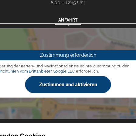
8:00 – 12:15 Uhr
ANFAHRT
Zustimmung erforderlich
vierung der Karten- und Navigationsdienste ist Ihre Zustimmung zu den
richtlinien vom Drittanbieter Google LLC
erforderlich.
Zustimmen und aktivieren
enden Cookies